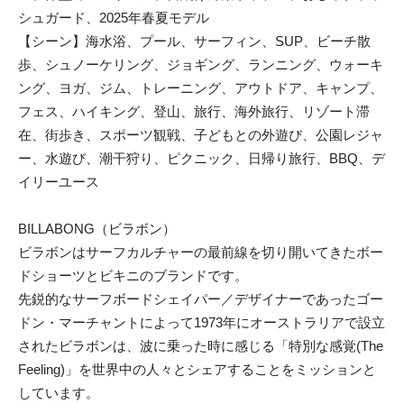
シュガード、2025年春夏モデル
【シーン】海水浴、プール、サーフィン、SUP、ビーチ散
歩、シュノーケリング、ジョギング、ランニング、ウォーキ
ング、ヨガ、ジム、トレーニング、アウトドア、キャンプ、
フェス、ハイキング、登山、旅行、海外旅行、リゾート滞
在、街歩き、スポーツ観戦、子どもとの外遊び、公園レジャ
ー、水遊び、潮干狩り、ピクニック、日帰り旅行、BBQ、デ
イリーユース
BILLABONG（ビラボン）
ビラボンはサーフカルチャーの最前線を切り開いてきたボー
ドショーツとビキニのブランドです。
先鋭的なサーフボードシェイパー／デザイナーであったゴー
ドン・マーチャントによって1973年にオーストラリアで設立
されたビラボンは、波に乗った時に感じる「特別な感覚(The
Feeling)」を世界中の人々とシェアすることをミッションと
しています。