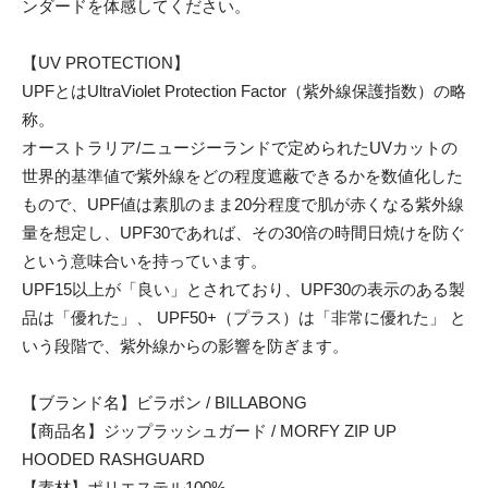
ンダードを体感してください。
【UV PROTECTION】
UPFとはUltraViolet Protection Factor（紫外線保護指数）の略
称。
オーストラリア/ニュージーランドで定められたUVカットの
世界的基準値で紫外線をどの程度遮蔽できるかを数値化した
もので、UPF値は素肌のまま20分程度で肌が赤くなる紫外線
量を想定し、UPF30であれば、その30倍の時間日焼けを防ぐ
という意味合いを持っています。
UPF15以上が「良い」とされており、UPF30の表示のある製
品は「優れた」、 UPF50+（プラス）は「非常に優れた」 と
いう段階で、紫外線からの影響を防ぎます。
【ブランド名】ビラボン / BILLABONG
【商品名】ジップラッシュガード / MORFY ZIP UP
HOODED RASHGUARD
【素材】ポリエステル100%