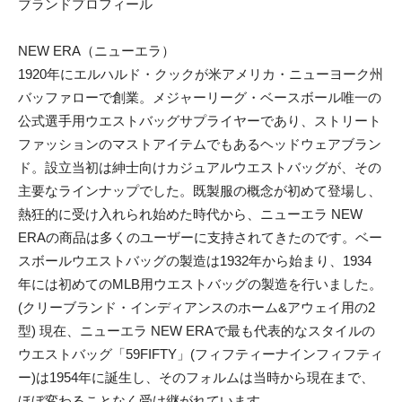
ブランドプロフィール
NEW ERA（ニューエラ）
1920年にエルハルド・クックが米アメリカ・ニューヨーク州
バッファローで創業。メジャーリーグ・ベースボール唯一の
公式選手用ウエストバッグサプライヤーであり、ストリート
ファッションのマストアイテムでもあるヘッドウェアブラン
ド。設立当初は紳士向けカジュアルウエストバッグが、その
主要なラインナップでした。既製服の概念が初めて登場し、
熱狂的に受け入れられ始めた時代から、ニューエラ NEW
ERAの商品は多くのユーザーに支持されてきたのです。ベー
スボールウエストバッグの製造は1932年から始まり、1934
年には初めてのMLB用ウエストバッグの製造を行いました。
(クリーブランド・インディアンスのホーム&アウェイ用の2
型) 現在、ニューエラ NEW ERAで最も代表的なスタイルの
ウエストバッグ「59FIFTY」(フィフティーナインフィフティ
ー)は1954年に誕生し、そのフォルムは当時から現在まで、
ほぼ変わることなく受け継がれています。