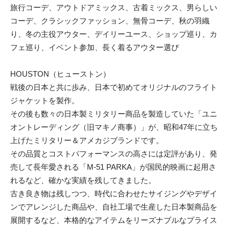
旅行コーデ、アウトドアミックス、古着ミックス、男らしい
コーデ、クラシックファッション、無骨コーデ、秋の羽織
り、冬の主役アウター、デイリーユース、ショップ巡り、カ
フェ巡り、イベント参加、長く着るアウター選び
HOUSTON（ヒューストン）
戦後の日本と共に歩み、日本で初めてオリジナルのフライト
ジャケットを製作。
その後も数々の日本製ミリタリー商品を製造していた「ユニ
オントレーディング（旧マキノ商事）」が、昭和47年に立ち
上げたミリタリー＆アメカジブランドです。
その品質とコストパフォーマンスの高さには定評があり、発
売して長年愛される「M-51 PARKA」が国民的映画に起用さ
れるなど、確かな実績を残してきました。
古き良き物は残しつつ、時代に合わせたサイジングやデザイ
ンでアレンジした商品や、自社工場で生産した日本製商品を
展開するなど、本格的なアイテムをリーズナブルなプライス