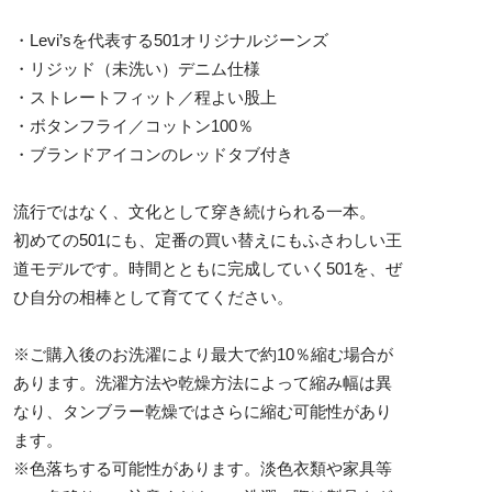
・Levi’sを代表する501オリジナルジーンズ
・リジッド（未洗い）デニム仕様
・ストレートフィット／程よい股上
・ボタンフライ／コットン100％
・ブランドアイコンのレッドタブ付き
流行ではなく、文化として穿き続けられる一本。
初めての501にも、定番の買い替えにもふさわしい王
道モデルです。時間とともに完成していく501を、ぜ
ひ自分の相棒として育ててください。
※ご購入後のお洗濯により最大で約10％縮む場合が
あります。洗濯方法や乾燥方法によって縮み幅は異
なり、タンブラー乾燥ではさらに縮む可能性があり
ます。
※色落ちする可能性があります。淡色衣類や家具等