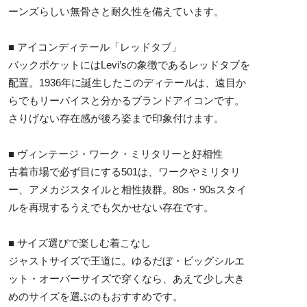
ーンズらしい無骨さと耐久性を備えています。
■ アイコンディテール「レッドタブ」
バックポケットにはLevi’sの象徴であるレッドタブを
配置。1936年に誕生したこのディテールは、遠目か
らでもリーバイスと分かるブランドアイコンです。
さりげない存在感が後ろ姿まで印象付けます。
■ ヴィンテージ・ワーク・ミリタリーと好相性
古着市場で必ず目にする501は、ワークやミリタリ
ー、アメカジスタイルと相性抜群。80s・90sスタイ
ルを再現するうえでも欠かせない存在です。
■ サイズ選びで楽しむ着こなし
ジャストサイズで王道に。ゆるだぼ・ビッグシルエ
ット・オーバーサイズで穿くなら、あえて少し大き
めのサイズを選ぶのもおすすめです。