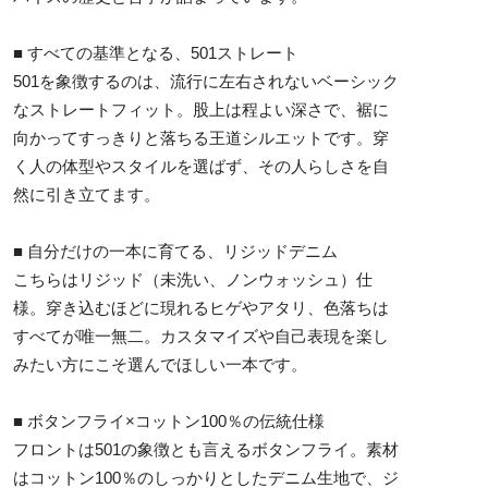
■ すべての基準となる、501ストレート
501を象徴するのは、流行に左右されないベーシック
なストレートフィット。股上は程よい深さで、裾に
向かってすっきりと落ちる王道シルエットです。穿
く人の体型やスタイルを選ばず、その人らしさを自
然に引き立てます。
■ 自分だけの一本に育てる、リジッドデニム
こちらはリジッド（未洗い、ノンウォッシュ）仕
様。穿き込むほどに現れるヒゲやアタリ、色落ちは
すべてが唯一無二。カスタマイズや自己表現を楽し
みたい方にこそ選んでほしい一本です。
■ ボタンフライ×コットン100％の伝統仕様
フロントは501の象徴とも言えるボタンフライ。素材
はコットン100％のしっかりとしたデニム生地で、ジ