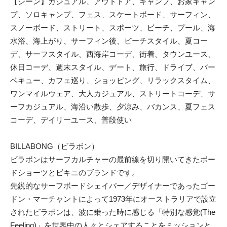
【シーン】カジュアル、アウトドア、キャンプ、お家キャン
プ、ソロキャンプ、フェス、スケートボード、サーフィン、
スノーボード、ストリート、スポーツ、ビーチ、プール、海
水浴、海上がり、サーフィン後、ビーチスタイル、夏コー
デ、サーフスタイル、西海岸コーデ、街着、タウンユース、
休日コーデ、週末スタイル、デート、旅行、ドライブ、バー
ベキュー、カフェ巡り、ショッピング、リラックスタイム、
ワンマイルウェア、大人カジュアル、ストリートコーデ、サ
ーフカジュアル、海沿い散歩、夕涼み、バカンス、夏フェス
コーデ、デイリーユース、普段使い
BILLABONG（ビラボン）
ビラボンはサーフカルチャーの最前線を切り開いてきたボー
ドショーツとビキニのブランドです。
先鋭的なサーフボードシェイパー／デザイナーであったゴー
ドン・マーチャントによって1973年にオーストラリアで設立
されたビラボンは、波に乗った時に感じる「特別な感覚(The
Feeling)」を世界中の人々とシェアすることをミッションと