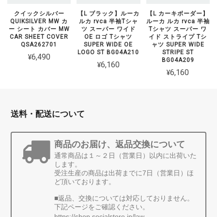
クイックシルバー
【L ブラック】ルーカ
【L カーキボーダー】
QUIKSILVER MW カ
ルカ rvca 半袖Tシャ
ルーカ ルカ rvca 半袖
ー シート カバー MW
ツ スーパー ワイド
Tシャツ スーパー ワ
CAR SHEET COVER
OE ロゴ Tシャツ
イド ストライプ Tシ
QSA262701
SUPER WIDE OE
ャツ SUPER WIDE
LOGO ST BG04A210
STRIPE ST
¥6,490
BG04A209
¥6,160
¥6,160
送料・配送について
商品のお届け、返品交換について
通常商品は１～２日（営業日）以内に出荷いた
します。
受注生産の商品は出荷までに7日（営業日）ほ
ど頂いております。
■返品、交換については対応しておりません。
下記ページをご確認ください。
https://shop.socialstore.jp/law