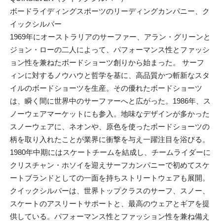
ボードライディングスポーツのリーディングカンパニー、ク
イックシルバー
1969年にオーストラリアのサーファー、アラン・グリーンと
ジョン・ローの二人によって、パフォーマンス性とファッシ
ョン性を兼ねたボードショーツ創りから始まった。 サーフ
ィンに対するノウハウと哲学を基に、高品質かつ斬新なスタ
イルのボードショーツを生産。その優れたボードショーツ
は、瞬く間に世界中のサーファーへと広がった。1986年、ス
ノーウェアマーケットにも参入。地味なデザインが多かった
スノーウェアに、ネオンや、原色を使ったボードショーツの
柄を取り入れたことが業界に衝撃を与え一躍注目を浴びる。
1980年中期にはスケートチームを結成し、チームライダーに
クリスチャン・ホソイを迎えサーフカンパニーで初めてスケ
ートブランドとしての一面を持ちストリートウェアも展開。
クイックシルバーは、世界トップクラスのサーフ、スノー、
スケートのアスリートサポートと、最高のウェアとギアを提
供している。パフォーマンス性とファッション性を兼ね備え