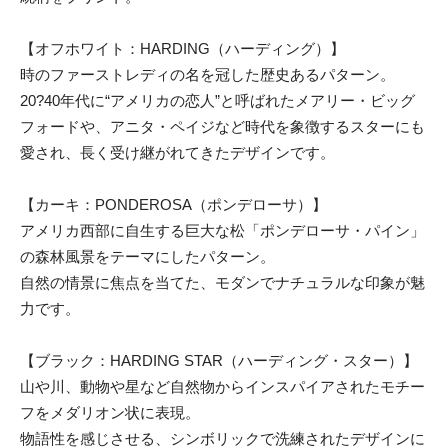
【オフホワイト：HARDING（ハーディング）】
時のファーストレディの名を冠した歴史あるパターン。
20?40年代に“アメリカの恋人”と呼ばれたメアリー・ビッグ
フォードや、アニタ・ペイジなど時代を象徴するスターにも
愛され、長く受け継がれてきたデザインです。
【カーキ：PONDEROSA（ポンデローサ）】
アメリカ西部に自生する巨大な松「ポンデローサ・パイン」
の森林風景をテーマにしたパターン。
自然の情景に焦点を当てた、モダンでナチュラルな印象が魅
力です。
【ブラック：HARDING STAR（ハーディング・スター）】
山や川、動物や星など自然物からインスパイアされたモチー
フをメダリオン状に表現。
物語性を感じさせる、シンボリックで洗練されたデザインに