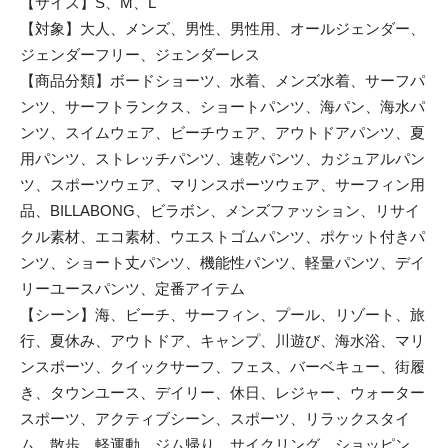
【サイズ】S、M、L
【対象】大人、メンズ、男性、男性用、オールジェンダー、
ジェンダーフリー、ジェンダーレス
【商品分類】ボードショーツ、水着、メンズ水着、サーフパ
ンツ、サーフトランクス、ショートパンツ、海パン、海水パ
ンツ、スイムウェア、ビーチウェア、アウトドアパンツ、夏
用パンツ、ストレッチパンツ、速乾パンツ、カジュアルパン
ツ、スポーツウェア、マリンスポーツウェア、サーフィン用
品、BILLABONG、ビラボン、メンズファッション、リサイ
クル素材、エコ素材、ウエストゴムパンツ、ポケット付きパ
ンツ、ショート丈パンツ、機能性パンツ、軽量パンツ、デイ
リーユースパンツ、定番アイテム
【シーン】海、ビーチ、サーフィン、プール、リゾート、旅
行、夏休み、アウトドア、キャンプ、川遊び、海水浴、マリ
ンスポーツ、クイックサーフ、フェス、バーベキュー、街履
き、タウンユース、デイリー、休日、レジャー、ウォーター
スポーツ、アクティブシーン、スポーツ、リラックスタイ
ム、散歩、軽運動、ジム帰り、サイクリング、ショッピン