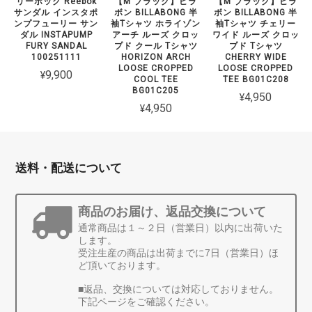
リーボック Reebok
【M ブラック】ビラ
【M ブラック】ビラ
サンダル インスタポ
ボン BILLABONG 半
ボン BILLABONG 半
ンプフューリー サン
袖Tシャツ ホライゾン
袖Tシャツ チェリー
ダル INSTAPUMP
アーチ ルーズ クロッ
ワイド ルーズ クロッ
FURY SANDAL
プド クール Tシャツ
プド Tシャツ
100251111
HORIZON ARCH
CHERRY WIDE
LOOSE CROPPED
LOOSE CROPPED
¥9,900
COOL TEE
TEE BG01C208
BG01C205
¥4,950
¥4,950
送料・配送について
商品のお届け、返品交換について
通常商品は１～２日（営業日）以内に出荷いた
します。
受注生産の商品は出荷までに7日（営業日）ほ
ど頂いております。
■返品、交換については対応しておりません。
下記ページをご確認ください。