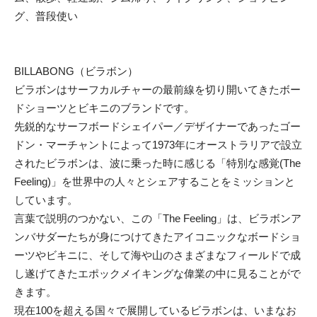
グ、普段使い
BILLABONG（ビラボン）
ビラボンはサーフカルチャーの最前線を切り開いてきたボー
ドショーツとビキニのブランドです。
先鋭的なサーフボードシェイパー／デザイナーであったゴー
ドン・マーチャントによって1973年にオーストラリアで設立
されたビラボンは、波に乗った時に感じる「特別な感覚(The
Feeling)」を世界中の人々とシェアすることをミッションと
しています。
言葉で説明のつかない、この「The Feeling」は、ビラボンア
ンバサダーたちが身につけてきたアイコニックなボードショ
ーツやビキニに、そして海や山のさまざまなフィールドで成
し遂げてきたエポックメイキングな偉業の中に見ることがで
きます。
現在100を超える国々で展開しているビラボンは、いまなお