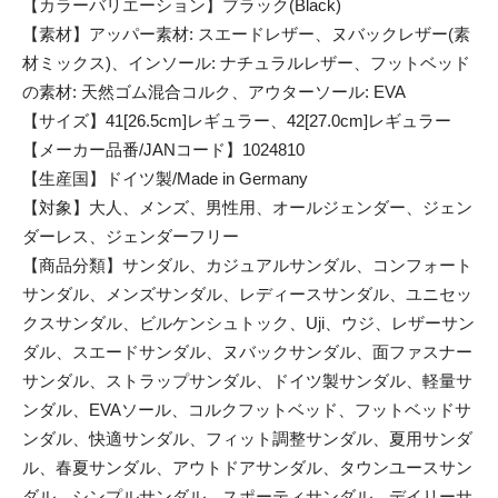
【カラーバリエーション】ブラック(Black)
【素材】アッパー素材: スエードレザー、ヌバックレザー(素
材ミックス)、インソール: ナチュラルレザー、フットベッド
の素材: 天然ゴム混合コルク、アウターソール: EVA
【サイズ】41[26.5cm]レギュラー、42[27.0cm]レギュラー
【メーカー品番/JANコード】1024810
【生産国】ドイツ製/Made in Germany
【対象】大人、メンズ、男性用、オールジェンダー、ジェン
ダーレス、ジェンダーフリー
【商品分類】サンダル、カジュアルサンダル、コンフォート
サンダル、メンズサンダル、レディースサンダル、ユニセッ
クスサンダル、ビルケンシュトック、Uji、ウジ、レザーサン
ダル、スエードサンダル、ヌバックサンダル、面ファスナー
サンダル、ストラップサンダル、ドイツ製サンダル、軽量サ
ンダル、EVAソール、コルクフットベッド、フットベッドサ
ンダル、快適サンダル、フィット調整サンダル、夏用サンダ
ル、春夏サンダル、アウトドアサンダル、タウンユースサン
ダル、シンプルサンダル、スポーティサンダル、デイリーサ