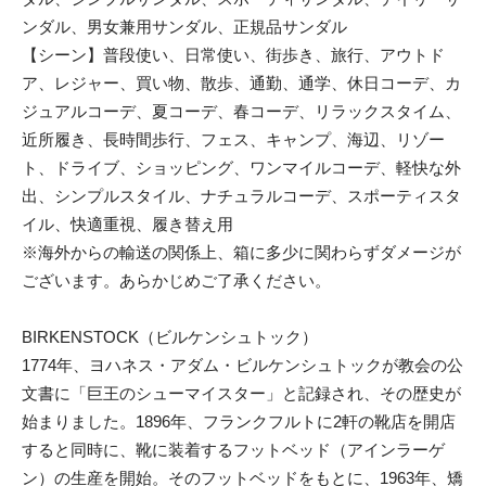
ンダル、男女兼用サンダル、正規品サンダル
【シーン】普段使い、日常使い、街歩き、旅行、アウトド
ア、レジャー、買い物、散歩、通勤、通学、休日コーデ、カ
ジュアルコーデ、夏コーデ、春コーデ、リラックスタイム、
近所履き、長時間歩行、フェス、キャンプ、海辺、リゾー
ト、ドライブ、ショッピング、ワンマイルコーデ、軽快な外
出、シンプルスタイル、ナチュラルコーデ、スポーティスタ
イル、快適重視、履き替え用
※海外からの輸送の関係上、箱に多少に関わらずダメージが
ございます。あらかじめご了承ください。
BIRKENSTOCK（ビルケンシュトック）
1774年、ヨハネス・アダム・ビルケンシュトックが教会の公
文書に「巨王のシューマイスター」と記録され、その歴史が
始まりました。1896年、フランクフルトに2軒の靴店を開店
すると同時に、靴に装着するフットベッド（アインラーゲ
ン）の生産を開始。そのフットベッドをもとに、1963年、矯