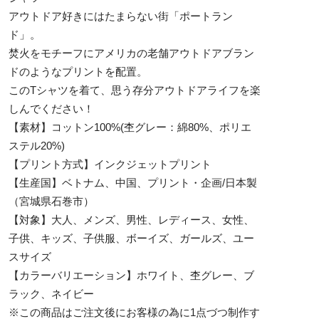
アウトドア好きにはたまらない街「ポートラン
ド」。
焚火をモチーフにアメリカの老舗アウトドアブラン
ドのようなプリントを配置。
このTシャツを着て、思う存分アウトドアライフを楽
しんでください！
【素材】コットン100%(杢グレー：綿80%、ポリエ
ステル20%)
【プリント方式】インクジェットプリント
【生産国】ベトナム、中国、プリント・企画/日本製
（宮城県石巻市）
【対象】大人、メンズ、男性、レディース、女性、
子供、キッズ、子供服、ボーイズ、ガールズ、ユー
スサイズ
【カラーバリエーション】ホワイト、杢グレー、ブ
ラック、ネイビー
※この商品はご注文後にお客様の為に1点づつ制作す