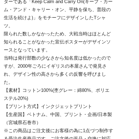
ターである「Keep Calm and Carry On(キープ・カー
ム・アンド・キャリー・オン、平静を保ち、普段の
生活を続けよ)」をモチーフにデザインしたTシャ
ツ。
限られた数しかなかったため、大戦当時はほとんど
知られることがなかった宣伝ポスターがデザインソ
ースとなっています。
当時は発行部数の少なさから知名度は低かったので
すが、2000年ごろにイギリスの本屋さんで発見さ
れ、デザイン性の高さから多くの反響を呼びまし
た。
【素材】コットン100%(杢グレー：綿80%、ポリエ
ステル20%)
【プリント方式】インクジェットプリント
【生産国】ベトナム、中国、プリント・企画/日本製
（宮城県石巻市）
※この商品はご注文後にお客様の為に1点づつ制作す
る受注生産商品です。ご注文後の返品・交換に対応