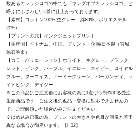
数あるカレッジロゴの中でも「キングオブカレッジロゴ」と
呼ぶにふさわしい1着に仕上がっております。
【素材】コットン100%(杢グレー：綿80%、ポリエステル
20%)
【プリント方式】インクジェットプリント
【生産国】ベトナム、中国、プリント・企画/日本製（宮城
県石巻市）
【カラーバリエーション】ホワイト、杢グレー、ブラック、
レッド、ピンク、パープル、イエロー、ネイビー、ロイヤル
ブルー、ターコイズ、アーミーグリーン、バーガンディ、ラ
イトピンク、デイジー
※この商品はご注文後にお客様の為に1点づつ制作する受注
生産商品です。ご注文後の返品・交換に対応できませんの
で、ご理解頂いた場合のみご注文ください。
※はめ込み画像の為、プリントの大きさや色目が画像と若干
異なる場合が御座います。【H02】