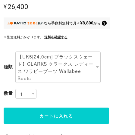
¥26,400
¥8,800
なら
手数料無料で
月々
から
※別途送料がかかります。
送料を確認する
種類
数量
カートに入れる