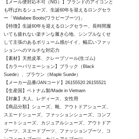
【メール便対応不可（NG）】ブランドのアイコンと
も呼ばれるシューズ、生誕60年を迎えるロングセラ
ー「Wallabee Boots(ワラビーブーツ)」
【特徴】生誕60年を迎えるロングセラー、長時間履
いても疲れない楽チンな履き心地、シンプルなくせ
して主張のあるボリューム感がイイ、幅広いファッ
ションへのマルチな対応力
【素材】天然皮革、クレープソール(生ゴム)
【カラーバリエーション】ブラック（Black
Suede）、ブラウン（Maple Suede）
【メーカー品番/JANコード】26155520 26155521
【生産国】ベトナム製/Made in Vietnam
【対象】大人、レディース、女性用
【商品分類】シューズ、靴、アウトドアシューズ、
スエードシューズ、ファッションシューズ、コンフ
ォートシューズ、カジュアルシューズ、アウトドア
ブーツ、スエードブーツ、ファッションブーツ、コ
ンフォートブーツ、カジュアルブーツ