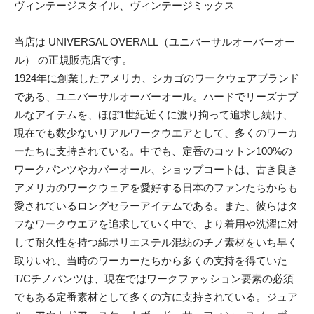
ヴィンテージスタイル、ヴィンテージミックス
当店は UNIVERSAL OVERALL（ユニバーサルオーバーオー
ル） の正規販売店です。
1924年に創業したアメリカ、シカゴのワークウェアブランド
である、ユニバーサルオーバーオール。ハードでリーズナブ
ルなアイテムを、ほぼ1世紀近くに渡り拘って追求し続け、
現在でも数少ないリアルワークウエアとして、多くのワーカ
ーたちに支持されている。中でも、定番のコットン100%の
ワークパンツやカバーオール、ショップコートは、古き良き
アメリカのワークウェアを愛好する日本のファンたちからも
愛されているロングセラーアイテムである。また、彼らはタ
フなワークウエアを追求していく中で、より着用や洗濯に対
して耐久性を持つ綿ポリエステル混紡のチノ素材をいち早く
取りいれ、当時のワーカーたちから多くの支持を得ていた
T/Cチノパンツは、現在ではワークファッション要素の必須
でもある定番素材として多くの方に支持されている。ジュア