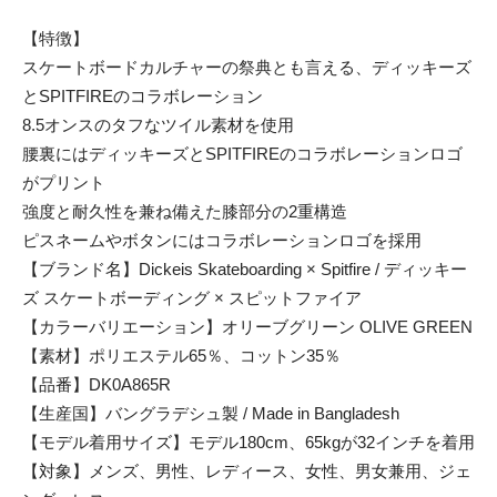
【特徴】
スケートボードカルチャーの祭典とも言える、ディッキーズ
とSPITFIREのコラボレーション
8.5オンスのタフなツイル素材を使用
腰裏にはディッキーズとSPITFIREのコラボレーションロゴ
がプリント
強度と耐久性を兼ね備えた膝部分の2重構造
ピスネームやボタンにはコラボレーションロゴを採用
【ブランド名】Dickeis Skateboarding × Spitfire / ディッキー
ズ スケートボーディング × スピットファイア
【カラーバリエーション】オリーブグリーン OLIVE GREEN
【素材】ポリエステル65％、コットン35％
【品番】DK0A865R
【生産国】バングラデシュ製 / Made in Bangladesh
【モデル着用サイズ】モデル180cm、65kgが32インチを着用
【対象】メンズ、男性、レディース、女性、男女兼用、ジェ