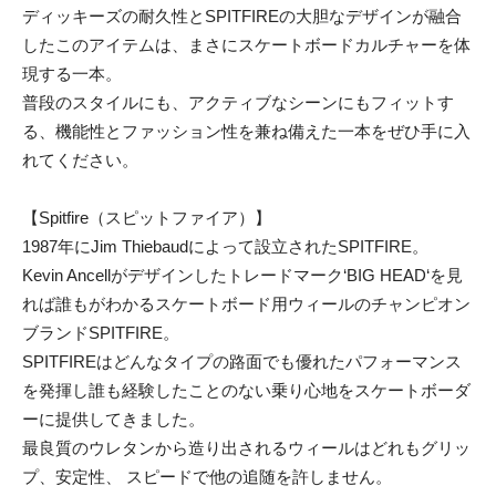
ディッキーズの耐久性とSPITFIREの大胆なデザインが融合
したこのアイテムは、まさにスケートボードカルチャーを体
現する一本。
普段のスタイルにも、アクティブなシーンにもフィットす
る、機能性とファッション性を兼ね備えた一本をぜひ手に入
れてください。
【Spitfire（スピットファイア）】
1987年にJim Thiebaudによって設立されたSPITFIRE。
Kevin Ancellがデザインしたトレードマーク‘BIG HEAD‘を見
れば誰もがわかるスケートボード用ウィールのチャンピオン
ブランドSPITFIRE。
SPITFIREはどんなタイプの路面でも優れたパフォーマンス
を発揮し誰も経験したことのない乗り心地をスケートボーダ
ーに提供してきました。
最良質のウレタンから造り出されるウィールはどれもグリッ
プ、安定性、 スピードで他の追随を許しません。