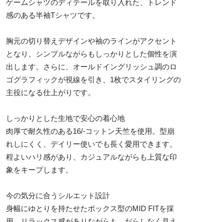
ゲームシャツのディテールを取り入れた、トレンド
感のある半袖Tシャツです。
胸元の切り替えデザインや袖のラインがアクセント
となり、シンプルながらもしっかりとした個性を演
出します。さらに、オールドイングリッシュ調のロ
ゴグラフィックが視線を引き、1枚でスタイリングの
主役になる仕上がりです。
しっかりとした生地で安心の着心地
肉厚で耐久性のある16/-コットン天竺を使用。型崩
れしにくく、デイリー使いでも長く愛用できます。
程よいハリ感があり、カジュアルながらも上質な印
象をキープします。
今の気分に合うシルエット設計
身幅にゆとりを持たせたボックス型のMID FITを採
用。リラックス感がありながらも、だらしなく見え