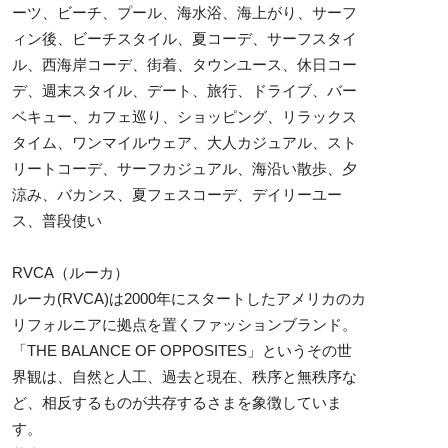
ーツ、ビーチ、プール、海水浴、海上がり、サーフ
ィン後、ビーチスタイル、夏コーデ、サーフスタイ
ル、西海岸コーデ、街着、タウンユース、休日コー
デ、週末スタイル、デート、旅行、ドライブ、バー
ベキュー、カフェ巡り、ショッピング、リラックス
タイム、ワンマイルウェア、大人カジュアル、スト
リートコーデ、サーフカジュアル、海沿い散歩、夕
涼み、バカンス、夏フェスコーデ、デイリーユー
ス、普段使い
RVCA（ルーカ）
ルーカ(RVCA)は2000年にスタートしたアメリカのカ
リフォルニアに拠点を置くファッションブランド。
「THE BALANCE OF OPPOSITES」というその世
界観は、自然と人工、過去と現在、秩序と無秩序な
ど、相反するものが共存するさまを象徴していま
す。